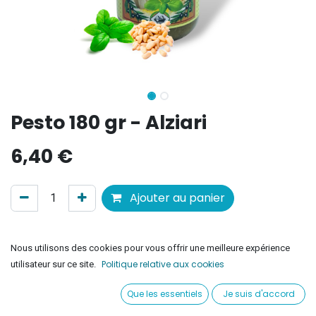
Pesto 180 gr - Alziari
6,40
€
Ajouter au panier
Ajouter à la liste de souhaits
Nous utilisons des cookies pour vous offrir une meilleure expérience
Politique relative aux cookies
utilisateur sur ce site.
Conditions générales
Satisfait ou remboursé pendant 30 jours
Que les essentiels
Je suis d'accord
Livraison offerte à partir de 50 euros en France Métropolitaine