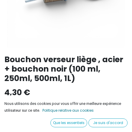
Bouchon verseur liège , acier
+ bouchon noir (100 ml,
250ml, 500ml, 1L)
4,30
€
Nous utilisons des cookies pour vous offrir une meilleure expérience
Ajouter au panier
Politique relative aux cookies
utilisateur sur ce site.
Que les essentiels
Je suis d'accord
Ajouter à la liste de souhaits