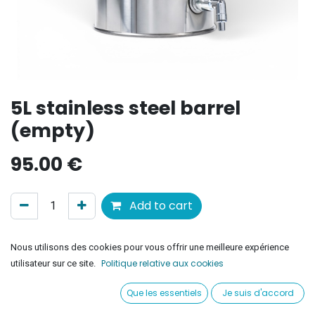
5L stainless steel barrel
(empty)
95.00
€
Add to cart
Ajouter à la liste de souhaits
Nous utilisons des cookies pour vous offrir une meilleure expérience
Politique relative aux cookies
utilisateur sur ce site.
Conditions générales
Que les essentiels
Je suis d'accord
Satisfait ou remboursé pendant 30 jours
Livraison offerte à partir de 50 euros en France Métropolitaine