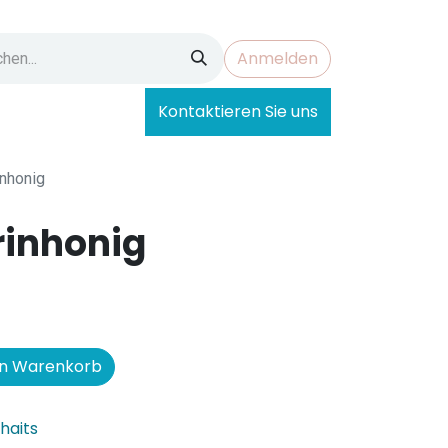
Anmelden
Kontaktieren Sie uns
nhonig
inhonig
en Warenkorb
uhaits