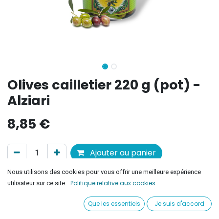
Olives cailletier 220 g (pot) -
Alziari
8,85
€
Ajouter au panier
Nous utilisons des cookies pour vous offrir une meilleure expérience
Ajouter à la liste de souhaits
Politique relative aux cookies
utilisateur sur ce site.
Que les essentiels
Je suis d'accord
Conditions générales
Satisfait ou remboursé pendant 30 jours